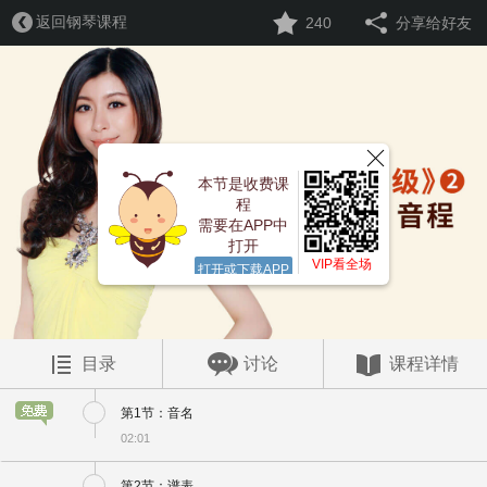
返回钢琴课程
240
分享给好友
本节是收费课
程
需要在APP中
打开
VIP看全场
打开或下载APP
目录
讨论
课程详情
第1节：音名
02:01
第2节：谱表