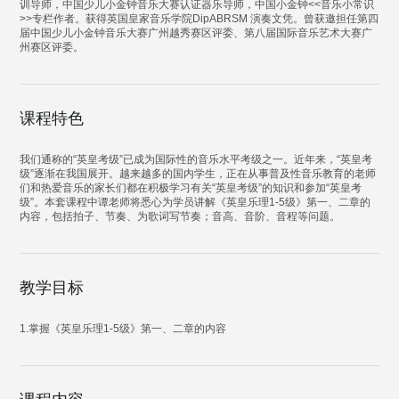
训导师，中国少儿小金钟音乐大赛认证器乐导师，中国小金钟<<音乐小常识
>>专栏作者。获得英国皇家音乐学院DipABRSM 演奏文凭。曾获邀担任第四
届中国少儿小金钟音乐大赛广州越秀赛区评委、第八届国际音乐艺术大赛广
州赛区评委。
课程特色
我们通称的“英皇考级”已成为国际性的音乐水平考级之一。近年来，“英皇考
级”逐渐在我国展开。越来越多的国内学生，正在从事普及性音乐教育的老师
们和热爱音乐的家长们都在积极学习有关“英皇考级”的知识和参加“英皇考
级”。本套课程中谭老师将悉心为学员讲解《英皇乐理1-5级》第一、二章的
内容，包括拍子、节奏、为歌词写节奏；音高、音阶、音程等问题。
教学目标
1.掌握《英皇乐理1-5级》第一、二章的内容